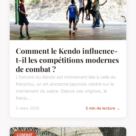
Comment le Kendo influence-
t-il les compétitions modernes
de combat ?
L'histoire du Kendo est intimement liée à celle du
Kenjutsu, un art ancestral japonais centré sur le
maniement du sabre. Depuis ses origines, le
Kenju...
5 mars 2025
5 min de lecture →
COMBAT