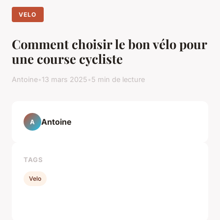
VELO
Comment choisir le bon vélo pour
une course cycliste
Antoine
•
13 mars 2025
•
5 min de lecture
Antoine
A
TAGS
Velo